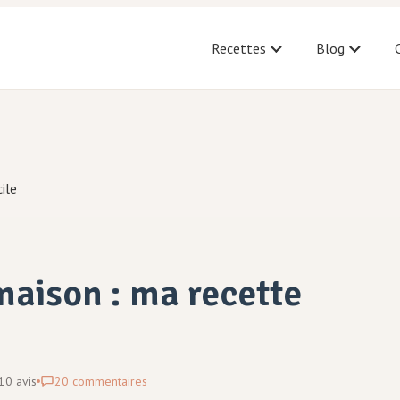
Recettes
Blog
ile
aison : ma recette
10
avis
20
commentaires