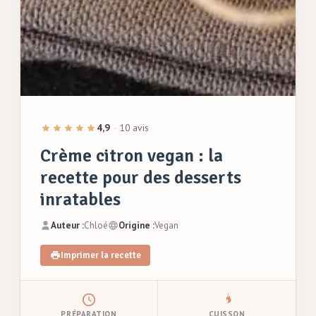
4,9
·
10 avis
Crème citron vegan : la
recette pour des desserts
inratables
Auteur :
Chloé
Origine :
Vegan
Imprimer la recette
PRÉPARATION
CUISSON