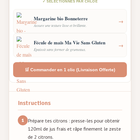
✓ SÉLECTIONNÉS PAR CHLOÉ
Margarine bio Bonneterre
→
Assure une texture lisse et brillante.
Fécule de maïs Ma Vie Sans Gluten
→
Épaissit sans former de grumeaux.
🛒 Commander en 1 clic (Livraison Offerte)
Instructions
Prépare tes citrons : presse-les pour obtenir
120ml de jus frais et râpe finement le zeste
de 2 citrons.