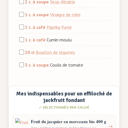
2 c. à soupe
Sirop d'érable
1 c. à soupe
Vinaigre de cidre
2 c. à café
Paprika fumé
1 c. à café
Cumin moulu
20 cl
Bouillon de légumes
3 c. à soupe
Coulis de tomate
Mes indispensables pour un effiloché de
jackfruit fondant
✓ SÉLECTIONNÉS PAR CHLOÉ
Fruit du jacquier en morceaux bio 400 g
→
Jeune jackfruit en saumure, la base fibreuse qui