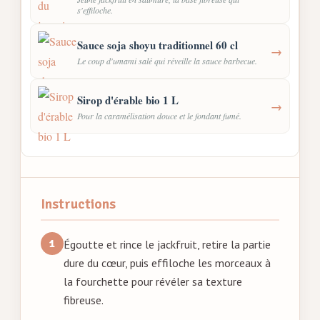
s'effiloche.
Sauce soja shoyu traditionnel 60 cl
→
Le coup d'umami salé qui réveille la sauce barbecue.
Sirop d'érable bio 1 L
→
Pour la caramélisation douce et le fondant fumé.
Instructions
Égoutte et rince le jackfruit, retire la partie
dure du cœur, puis effiloche les morceaux à
la fourchette pour révéler sa texture
fibreuse.