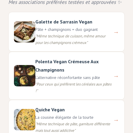
Mes associations préférées testées et approuvées ✨
Galette de Sarrasin Vegan
Pâte + champignons = duo gagnant
→
"
Même technique de cuisson, même amour
pour les champignons crémeux
"
Polenta Vegan Crémeuse Aux
Champignons
→
L’alternative réconfortante sans pâte
"
Pour ceux qui préfèrent les céréales aux pâtes
!
"
Quiche Vegan
La cousine élégante de la tourte
→
"
Même technique de pâte, garniture différente
mais tout aussi addictive
"