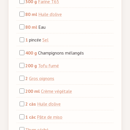
300 g
Farine T65
80 ml
Huile d'olive
80 ml
Eau
1
pincée
Sel
400 g
Champignons mélangés
200 g
Tofu fumé
2
Gros oignons
200 ml
Crème végétale
2 càs
Huile d'olive
1 càc
Pâte de miso
Thym séché