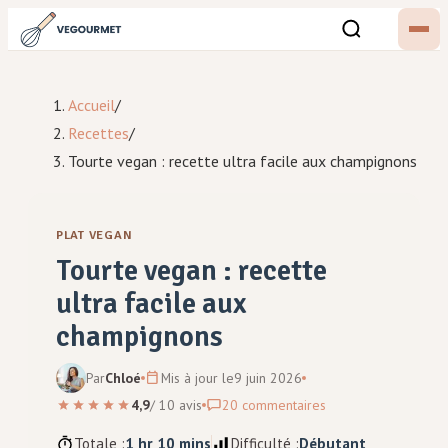
Accueil
/
Recettes
/
Tourte vegan : recette ultra facile aux champignons
PLAT VEGAN
Tourte vegan : recette
ultra facile aux
champignons
Par
Chloé
Mis à jour le
9 juin 2026
4,9
/
10
avis
20
commentaires
Totale :
1 hr 10 mins
Difficulté :
Débutant