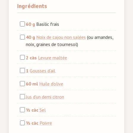
Ingrédients
60 g
Basilic frais
40 g
Noix de cajou non salées
(ou amandes,
noix, graines de tournesol)
2 càs
Levure maltée
1
Gousses d'ail
60 ml
Huile d'olive
Jus d'un demi citron
1⁄2 càc
Sel
1⁄2 càc
Poivre