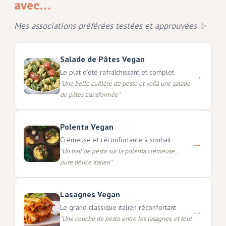
avec…
Mes associations préférées testées et approuvées ✨
Salade de Pâtes Vegan
Le plat d’été rafraîchissant et complet
→
"
Une belle cuillère de pesto et voilà une salade
de pâtes transformée
"
Polenta Vegan
Crémeuse et réconfortante à souhait
→
"
Un trait de pesto sur la polenta crémeuse…
pure délice italien
"
Lasagnes Vegan
Le grand classique italien réconfortant
→
"
Une couche de pesto entre les lasagnes, et tout