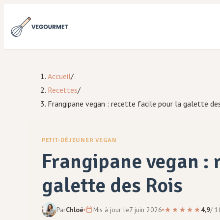
Accueil
/
Recettes
/
Frangipane vegan : recette facile pour la galette de
PETIT-DÉJEUNER VEGAN
Frangipane vegan : r
galette des Rois
Par
Chloé
Mis à jour le
7 juin 2026
4,9
/
1