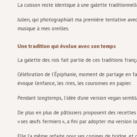
La cuisson reste identique à une galette traditionnel
Julien, qui photographiait ma première tentative avec u
musique à mes oreilles.
Une tradition qui évolue avec son temps
La galette des rois fait partie de ces traditions fra
Célébration de l’Épiphanie, moment de partage en fam
évoque l’enfance, les rires, les couronnes en papier.
Pendant longtemps, l’idée d’une version vegan sembla
De plus en plus de pâtissiers proposent des recette
« ses œufs fermiers », a fini par adopter ma version l
Elle l’a même refaite pour ses copines de bridge, et d