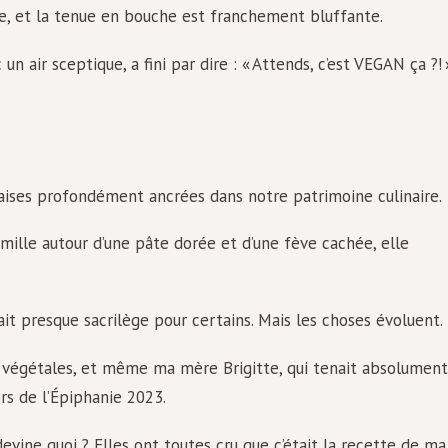
le, et la tenue en bouche est franchement bluffante.
n air sceptique, a fini par dire : « Attends, c’est VEGAN ça ?! 
nçaises profondément ancrées dans notre patrimoine culinaire.
ille autour d’une pâte dorée et d’une fève cachée, elle
it presque sacrilège pour certains. Mais les choses évoluent.
s végétales, et même ma mère Brigitte, qui tenait absolument
ors de l’Épiphanie 2023.
evine quoi ? Elles ont toutes cru que c’était la recette de ma