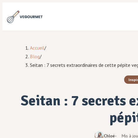
Accueil
/
Blog
/
Seitan : 7 secrets extraordinaires de cette pépite ve
Inspi
Seitan : 7 secrets 
pépi
Chloé
Mis à jou