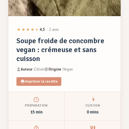
4,5
·
2 avis
Soupe froide de concombre
vegan : crémeuse et sans
cuisson
Auteur :
Chloé
Origine :
Vegan
Imprimer la recette
PRÉPARATION
CUISSON
15 min
0 mins