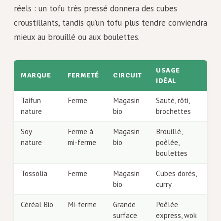
réels : un tofu très pressé donnera des cubes
croustillants, tandis qu’un tofu plus tendre conviendra
mieux au brouillé ou aux boulettes.
USAGE
MARQUE
FERMETÉ
CIRCUIT
IDÉAL
Taifun
Ferme
Magasin
Sauté, rôti,
nature
bio
brochettes
Soy
Ferme à
Magasin
Brouillé,
nature
mi-ferme
bio
poêlée,
boulettes
Tossolia
Ferme
Magasin
Cubes dorés,
bio
curry
Céréal Bio
Mi-ferme
Grande
Poêlée
surface
express, wok