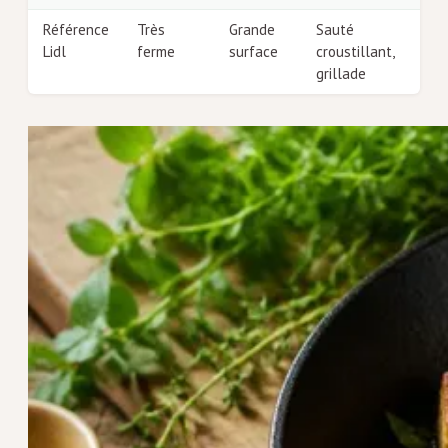
Référence
Très
Grande
Sauté
Lidl
ferme
surface
croustillant,
grillade