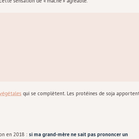
 cette sensation de « mâche » agréable.
végétales
qui se complètent. Les protéines de soja apporten
ion en 2018 :
si ma grand-mère ne sait pas prononcer un