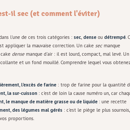
st-il sec (et comment l'éviter)
ans l'une de ces trois catégories :
sec
,
dense
ou
détrempé
. 
est appliquer la mauvaise correction. Un cake
sec
manque
n cake
dense
manque d'air : il est lourd, compact, mal levé. Un
e collante et un fond mouillé. Comprendre lequel vous obtene
èrement, l'excès de farine
: trop de farine pour la quantité 
t, la sur-cuisson
: c'est de loin la cause numéro un, car chaq
t, le manque de matière grasse ou de liquide
: une recette
ent, des légumes mal gérés
: c'est le piège le plus sournois,
vos proportions.