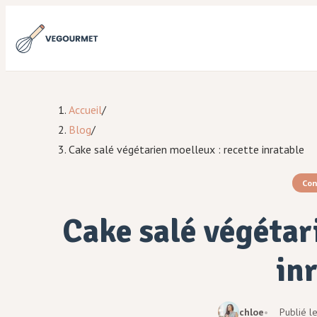
Accueil
/
Blog
/
Cake salé végétarien moelleux : recette inratable
Con
Cake salé végétar
in
chloe
Publié l