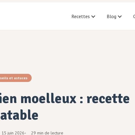
Recettes
Blog
seils et astuces
ien moelleux : recette
ratable
e
15 juin 2026
29 min de lecture